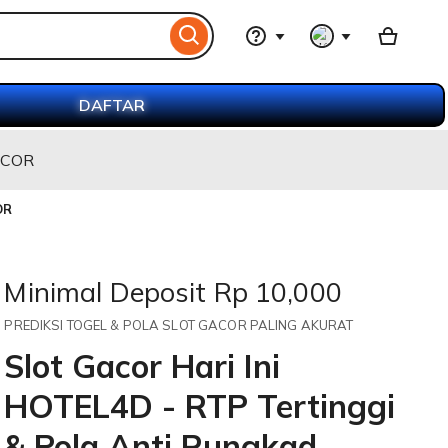
DAFTAR
ACOR
OR
Price:
Minimal Deposit Rp 10,000
PREDIKSI TOGEL & POLA SLOT GACOR PALING AKURAT
Slot Gacor Hari Ini
HOTEL4D - RTP Tertinggi
& Pola Anti Rungkad