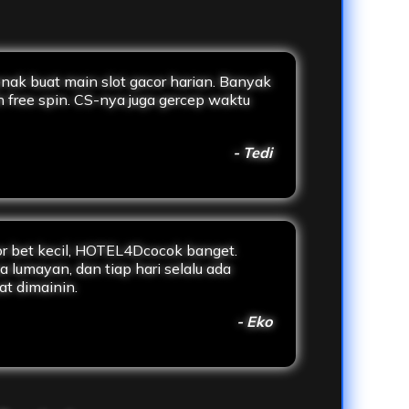
ak buat main slot gacor harian. Banyak
 free spin. CS-nya juga gercep waktu
- Tedi
or bet kecil, HOTEL4Dcocok banget.
lumayan, dan tiap hari selalu ada
at dimainin.
- Eko