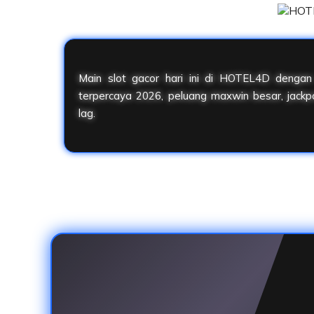
Main slot gacor hari ini di HOTEL4D dengan 
terpercaya 2026, peluang maxwin besar, jackp
lag.
Loading...