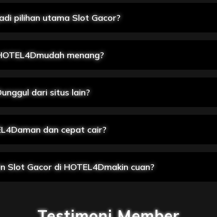
di pilihan utama Slot Gacor?
i HOTEL4Dmudah menang?
nggul dari situs lain?
EL4Daman dan cepat cair?
kin Slot Gacor di HOTEL4Dmakin cuan?
Testimoni Member