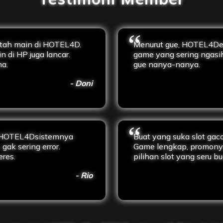
etah main di HOTEL4D.
Menurut gue, HOTEL4Den
 di HP juga lancar.
game yang sering ngasih
ma.
gue nanya-nanya.
- Doni
di HOTEL4Dsistemnya
Buat yang suka slot gac
 gak sering error.
Game lengkap, promonya 
eres.
pilihan slot yang seru bu
- Rio