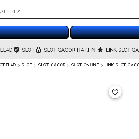
EL4D
SLOT
SLOT GACOR HARI INI
LINK SLOT G
OTEL4D
SLOT
SLOT GACOR
SLOT ONLINE
LINK SLOT GAC