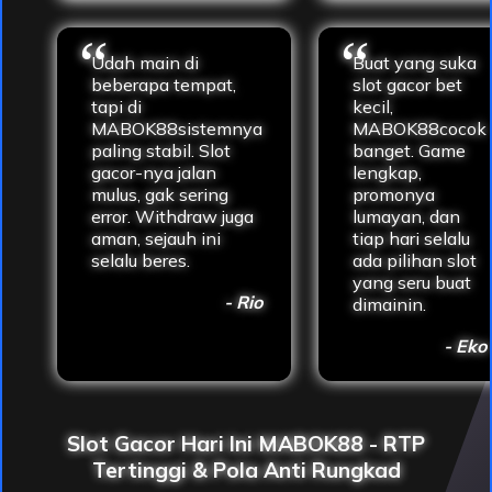
Udah main di
Buat yang suka
beberapa tempat,
slot gacor bet
tapi di
kecil,
MABOK88sistemnya
MABOK88cocok
paling stabil. Slot
banget. Game
gacor-nya jalan
lengkap,
mulus, gak sering
promonya
error. Withdraw juga
lumayan, dan
aman, sejauh ini
tiap hari selalu
selalu beres.
ada pilihan slot
yang seru buat
- Rio
dimainin.
- Eko
Slot Gacor Hari Ini MABOK88 - RTP
Tertinggi & Pola Anti Rungkad