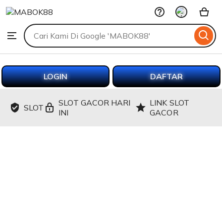
MABOK88
Skip
to
Search
Browse
ontent
for
items
or
shops
LOGIN
DAFTAR
SLOT GACOR HARI
LINK SLOT
SLOT
INI
GACOR